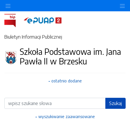
Ukryj/pokaż menu przedmiotowe
Uk
Biuletyn Informacji Publicznej
Szkoła Podstawowa im. Jana
Pawła II w Brzesku
ostatnio dodane
Wyszukiwarka
Szukaj
wyszukiwanie zaawansowane