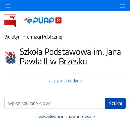
Ukryj/pokaż menu przedmiotowe
Uk
Biuletyn Informacji Publicznej
Szkoła Podstawowa im. Jana
Pawła II w Brzesku
ostatnio dodane
Wyszukiwarka
Szukaj
wyszukiwanie zaawansowane